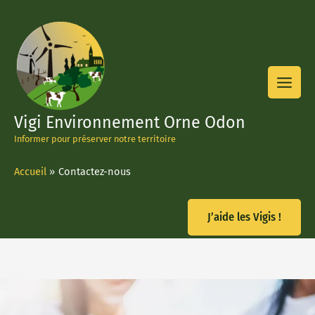
Aller
au
contenu
Vigi Environnement Orne Odon
Informer pour préserver notre territoire
Accueil
Contactez-nous
J’aide les Vigis !