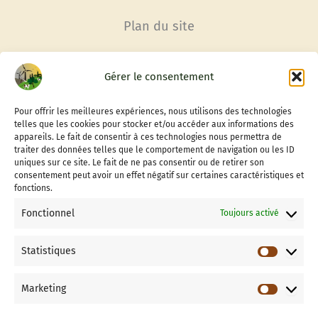
Plan du site
Accueil
Gérer le consentement
Conditions générales
Contactez-nous
Pour offrir les meilleures expériences, nous utilisons des technologies
Adhérer à l’association
telles que les cookies pour stocker et/ou accéder aux informations des
appareils. Le fait de consentir à ces technologies nous permettra de
Faire un don à Vigis
traiter des données telles que le comportement de navigation ou les ID
Informations
uniques sur ce site. Le fait de ne pas consentir ou de retirer son
consentement peut avoir un effet négatif sur certaines caractéristiques et
Mentions Légales
fonctions.
Politique de Confidentialité
Fonctionnel
Toujours activé
Politique de cookies (UE)
Qui sont les Vigis ?
Statistiques
Statisti
Marketing
Site propulsé par
Marketin