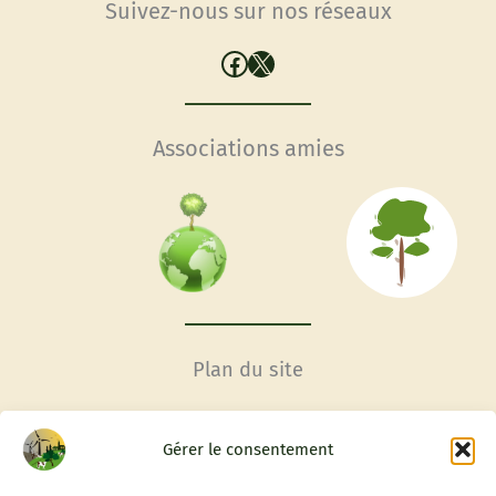
Suivez-nous sur nos réseaux
Facebook
X
Associations amies
Plan du site
Accueil
Gérer le consentement
Conditions générales
Contactez-nous