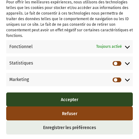
Pour offrir les meilleures expériences, nous utilisons des technologies
Adhérer à l’association
telles que les cookies pour stocker et/ou accéder aux informations des
appareils. Le fait de consentir à ces technologies nous permettra de
Faire un don à Vigis
traiter des données telles que le comportement de navigation ou les ID
Informations
uniques sur ce site. Le fait de ne pas consentir ou de retirer son
consentement peut avoir un effet négatif sur certaines caractéristiques et
Mentions Légales
fonctions.
Politique de Confidentialité
Fonctionnel
Toujours activé
Politique de cookies (UE)
Qui sont les Vigis ?
Statistiques
Statisti
Marketing
Site propulsé par
Marketin
Accepter
Refuser
Enregistrer les préférences
Tous droits réservés 2025 ©bvd