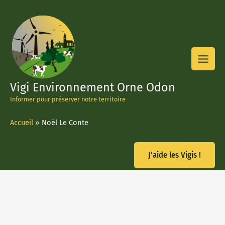
Aller
au
contenu
Vigi Environnement Orne Odon
Informer pour préserver notre territoire
Accueil
Noël Le Conte
J’aide les Vigis !